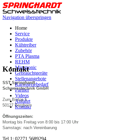
Navigation überspringen
Home
Service
Produkte
Kühtreiber
Zubehör
PTA Plasma
REHM
Migatronic
Kontakt
Gebrauchtgeräte
Stellenangebote
SST Springhardt
Karosseriebedarf
Schweisstechnik GmbH
Partner
Videos
Zum Biotop 5
Anfahrt
50127 Bergheim
Kontakt
Öffnungszeiten:
Montag bis Freitag von 8:00 bis 17:00 Uhr
Samstags: nach Vereinbarung
Tel 1: 02271 5689294