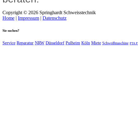
Copyright © 2026 Springhardt Schweisstechnik
Home
|
Impressum
|
Datenschutz
Sie suchen?
Service
Reparatur
NRW
Düsseldorf
Pulheim
Köln
Miete
Schweißmaschine
PTA P