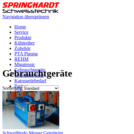
Navigation überspringen
Home
Service
Produkte
Kühtreiber
Zubehör
PTA Plasma
REHM
Migatronic
Gebrauchtgeräte
Gebrauchtgeräte
Stellenangebote
Karosseriebedarf
Partner
Sortierung
Videos
Anfahrt
Kontakt
Schweißtrafo Messer Griesheim