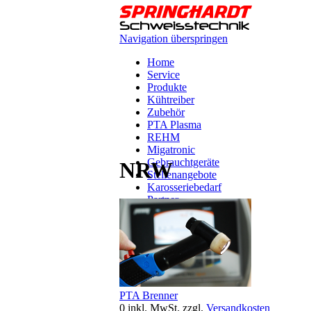
Navigation überspringen
Home
Service
Produkte
Kühtreiber
Zubehör
PTA Plasma
REHM
Migatronic
Gebrauchtgeräte
NRW
Stellenangebote
Karosseriebedarf
Partner
Videos
Anfahrt
Kontakt
PTA Brenner
0
inkl. MwSt.
zzgl.
Versandkosten