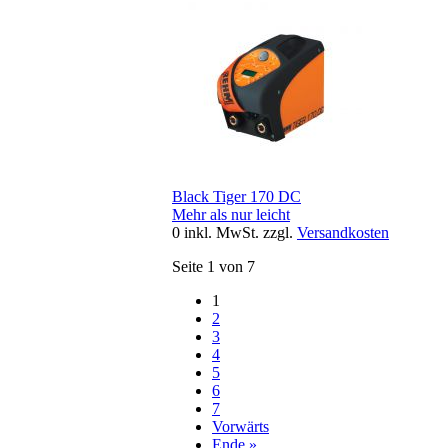
Black Tiger 170 DC
Mehr als nur leicht
0
inkl. MwSt.
zzgl.
Versandkosten
Seite 1 von 7
1
2
3
4
5
6
7
Vorwärts
Ende »